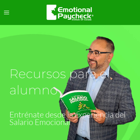
Ir
al
contenido
Recursos para el
alumno
Entrénate desde la experiencia del
Salario Emocional