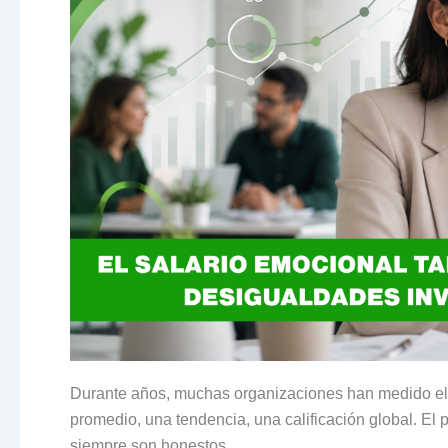
Durante años, muchas organizaciones han medido el c
promedio, una tendencia, una calificación global. E
siempre son honestos.