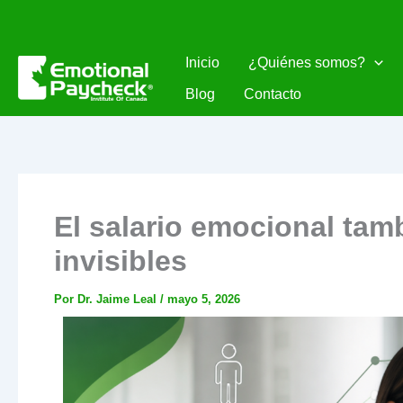
Ir
al
contenido
Inicio
¿Quiénes somos?
Blog
Contacto
El salario emocional tam
invisibles
Por
Dr. Jaime Leal
/
mayo 5, 2026